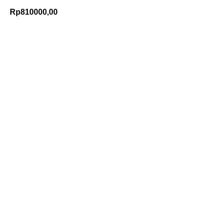
Rp
810000,00
Add to Cart