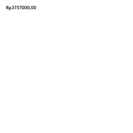
Rp
3757000,00
Add to Cart